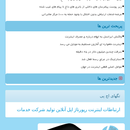
زیر پوست پیامرسان های داخلی از باتری های داغ تا پیام های غیب شده
عرضه خدمات ارتباطی بدون اختلال با وجود حمله به ۶۰۰ مرکز مخابراتی
پربحث ترین ها
واکنش ایرانسل به ابهام درباره ی مصرف اینترنت
اینترنت ماهواره ای آمازون مستقیم به موبایل می رسد
سرقت چندین میلیون دلار در ۲۵ دقیقه
استارلینک در عراق رسما فعال شد
عوامل اصلی قطعی اینترنت در جهان
جدیدترین ها
تگهای اچ پی
ارتباطات
اینترنت
رپورتاژ
اپل
آنلاین
تولید
شركت
خدمات