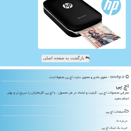
بازگشت به صفحه اصلی
newhp.ir - حقوق مادی و معنوی سایت اچ پی محفوظ است
اچ پی
معرفی محصولات اچ پی : کیفیت و اعتماد در هر محصول ، با اچ پی، کارهایتان را سریع تر و بهتر
انجام دهید
صفحات اچ پی
درباره ما
خرید بک لینک اچ پی