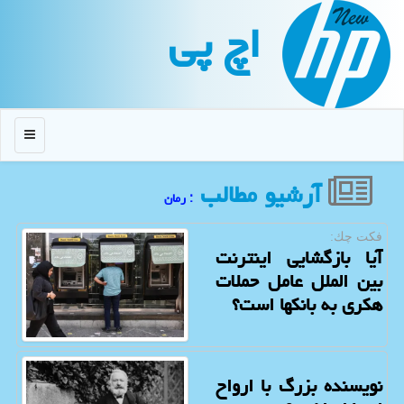
اچ پی
منو
آرشیو مطالب
: رمان
فكت چك:
آیا بازگشایی اینترنت
بین الملل عامل حملات
هکری به بانکها است؟
نویسنده بزرگ با ارواح