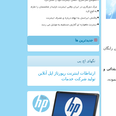
خاموشی سراسری، اتصال اینترنت کوبا را مختل کرد
مرگ دورکاری در ایران وقتی اینترنت ناپایدار متخصصان را ملزم
به کوچ کرد
واکنش ایرانسل به ابهام درباره ی مصرف اینترنت
اینترنت ماهواره ای آمازون مستقیم به موبایل می رسد
جدیدترین ها
وزش رایگان
تگهای اچ پی
تدائی و
ارتباطات
اینترنت
رپورتاژ
اپل
آنلاین
تولید
شركت
خدمات