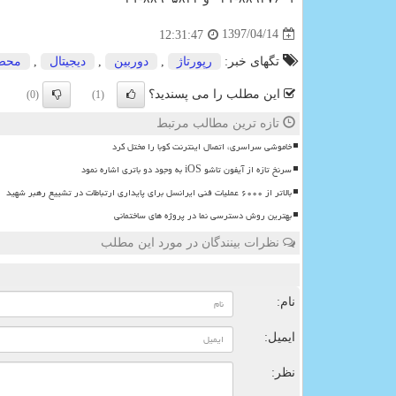
1397/04/14
12:31:47
تگهای خبر:
رپورتاژ
,
دوربین
,
دیجیتال
,
محص
این مطلب را می پسندید؟
(0)
(1)
تازه ترین مطالب مرتبط
خاموشی سراسری، اتصال اینترنت کوبا را مختل کرد
سرنخ تازه از آیفون تاشو iOS به وجود دو باتری اشاره نمود
بالاتر از ۶۰۰۰ عملیات فنی ایرانسل برای پایداری ارتباطات در تشییع رهبر شهید
بهترین روش دسترسی نما در پروژه های ساختمانی
نظرات بینندگان در مورد این مطلب
ن
نام:
ایمیل:
نظر: