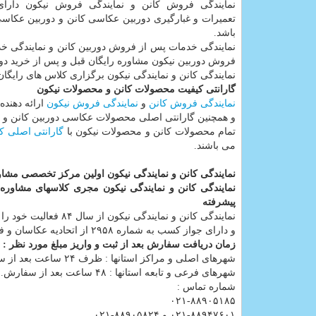
نمایندگی فروش کانن و نمایندگی فروش نیکون دارای
تعمیرات و غبارگیری دوربین عکاسی کانن و دوربین عکاس
باشد.
نمایندگی خدمات پس از فروش دوربین کانن و نمایندگی خ
فروش دوربین نیکون مشاوره رایگان قبل و پس از خرید دورب
نمایندگی کانن و نمایندگی نیکون برگزاری کلاس های رایگا
گارانتی کیفیت محصولات کانن و محصولات نیکون
نمایندگی فروش کانن
و
نمایندگی فروش نیکون
ارائه دهنده
و همچنین گارانتی اصلی محصولات عکاسی دوربین کانن و دور
تمام محصولات کانن و محصولات نیکون با
گارانتی اصلی ک
می باشند.
نمایندگی کانن و نمایندگی نیکون اولین مرکز تخصصی مشاور
نمایندگی کانن و نمایندگی نیکون مجری کلاسهای مشاوره 
پیشرفته
نمایندگی کانن و نمایندگی نیکون از سال ۸۴ فعالیت خود را در زمینه معرفی و مشاوره سپس عرضه محصولات عکاسی دیجیتال را شروع نموده،
و دارای جواز کسب به شماره ۲۹۵۸ از اتحادیه عکاسان و فیلمبرداران تهران می باشد.
زمان دریافت سفارش بعد از ثبت و واریز مبلغ مورد نظر :
شهرهای اصلی و مراکز استانها : ظرف ۲۴ ساعت بعد از سفارش.
شهرهای فرعی و تابعه استانها : ۴۸ ساعت بعد از سفارش.
شماره تماس :
۰۲۱-۸۸۹۰۵۱۸۵
۰۲۱-۸۸۹۴۷۶۰۱ و ۸۸۹۰۵۸۲۴-۰۲۱