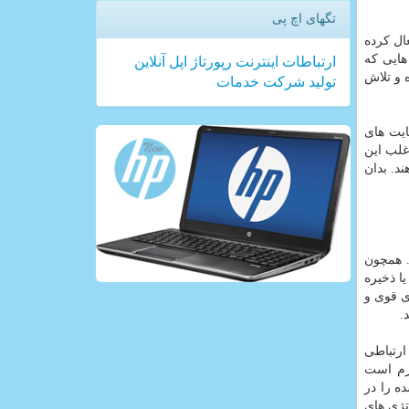
تگهای اچ پی
ال كرده
ایی كه
ارتباطات
اینترنت
رپورتاژ
اپل
آنلاین
 و تلاش
تولید
شركت
خدمات
ایت های
غلب این
د. بدان
. همچون
ا ذخیره
ی قوی و
.
ارتباطی
ازم است
ده را در
تژی های