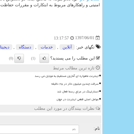
امنیتی و راهكارهای مربوط به ابتكارات و مقررات حفاظت از
1397/06/01
13:17:57
تگهای خبر:
آنلاین
,
خدمات
,
دستگاه
,
دیجیتا
این مطلب را می پسندید؟
(0)
(1)
تازه ترین مطالب مرتبط
اینترنت ماهواره ای آمازون مستقیم به موبایل می رسد
سرقت چندین میلیون دلار در ۲۵ دقیقه
استارلینک در عراق رسما فعال شد
عوامل اصلی قطعی اینترنت در جهان
نظرات بینندگان در مورد این مطلب
ن
نام: