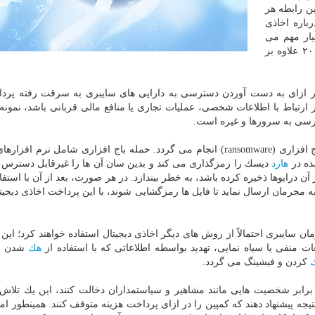
ن رابطه هر
باره اخاذی
یار مهم می
باشد. پیش بینی می گردد این مورد بخصوص در سال ۲۰۱۸ علاوه بر
در ازای به دست آوردن دسترسی به دارایی های سایبری به سرقت رفته پر
 ارتباط با اطلاعات شخصی، عملیات تجاری یا منافع مالی قربانی باشد، نمونه 
ترسی به سرورها و غیره است.
در حال حاضر، بخش بزرگی از اخاذی دیجیتال با حملات باج افزاری (ransomware) انجام می گردد. حمله باج افزاری شامل ن
ده در
هارد
دیسك را رمزگذاری می كند و بدین سان آن ها را غیرقابل دسترس 
آن درایوها ذخیره كرده باشد، به خطر بیندازد. در هر صورت، بعد از آن با استفا
 مجرمان ارسال نماید تا فایل ها رمزگشایی شوند، با این پرداخت اخاذی دیجیت
ان سایبری احتمالاً از روش های دیگر اخاذی دیجیتال استفاده خواهند كرد؛ این
منفی یا سیاه نمایی، تهدید بواسطه اطلاعاتی كه با استفاده از
هك
شدن ب
كردن و فیشینگ می گردد.
ر برابر شخصیت هایی مانند مشاهیر و سیاستمداران دخالت كنند، این یك تلاش 
یجه پیشنهاد دهند كه كمپین را در ازای پرداخت هزینه متوقف كنند. همینطور امك