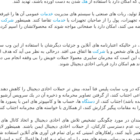
كه امكان دارد با استفاده از
هك
شدن به دست آورده باشند، تهدید كنند.
ولید، ربات های صنعتی یا سیستم های مدیریت
خدمات
عمومی آن ها را غیرفع
تجهیزات، پول را از صاحبان تجهیزات یا
خدمات
تقاضا كنند. همینطور
شركت
ه
می كنند، امكان دارد با صفحاتی مواجه شوند كه محصولاتشان را اسپم كرده
در حالیكه اعتبارنامه های آنلاین و جزئیات دیگرشان با استفاده از این وب س
یل های شخص و یا
شركت
ها اتفاق می افتد. درحالی به نظر می آید كه هدف ا
این است كه مجرمان سایبری معمولا حملات خویش را بی وقفه انجام می دهن
د هم امكان دارد قربانی اخاذی دیجیتال شوند.
یی كه در وب سایت پلیس فتا آمده، بیش تر حملات اخاذی دیجیتال را كاهش دهند
اعی اجتناب كنند، از گرفتن تصاویر محرمانه و ذخیره آن در یك سرویس آرشیو ی
 باشد) اجتناب كنند، از
دستگاه
ها، حساب ها و كامپیوتر های امن با پسورد ها
را به مقامات پیگیر گزارش كنند، از همكاری با خواسته های مجرمانه اجتناب كنند
دان در مورد چگونگی تشخیص تلاش های اخاذی دیجیتال و اتخاذ كانال های 
 عدم دسترسی كاركنان، از حملات اخاذی دیجیتال ایمن باشند. همینطور ل
معتبر تأیید كنند، راهكارهای امنیتی كه برای تمام فن آوری های آنلاین استفاده ش
د، به روزرسانی بسته های مهم را برای تمام نرم افزارها اعمال كنند و استرا