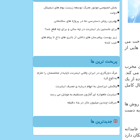
بخش خصوصی موتور محرک توسعه زیست بوم های دیجیتال
دولت
بهترین روش دسترسی نما در پروژه های ساختمانی
برای نخستین بار اینترنت در چه سالی و برای چه قطع شد؟
زیر پوست پیامرسان های داخلی از باتری های داغ تا پیام های
داخت می
غیب شده
هایی از
پربحث ترین ها
رم افزارهای مخرب
مرگ دورکاری در ایران وقتی اینترنت ناپایدار متخصصان را ملزم
می كند.
به کوچ کرد
ده از یك
ال كامل
واکنش ایرانسل به ابهام درباره ی مصرف اینترنت
اینترنت ماهواره ای آمازون مستقیم به موبایل می رسد
سرقت چندین میلیون دلار در ۲۵ دقیقه
 روش ها
ه دست
جدیدترین ها
عامدانه
ان دارد