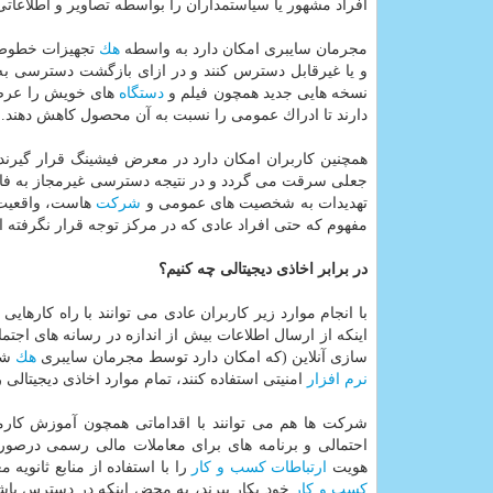
افراد مشهور یا سیاستمداران را بواسطه تصاویر و اطلاعاتی 
مجرمان سایبری امكان دارد به واسطه
هك
تجهیزات خطوط ت
و یا غیرقابل دسترس كنند و در ازای بازگشت دسترسی به 
نسخه هایی جدید همچون فیلم و
دستگاه
های خویش را عرضه 
دارند تا ادراك عمومی را نسبت به آن محصول كاهش دهند.
همچنین كاربران امكان دارد در معرض فیشینگ قرار گیرند، 
جعلی سرقت می گردد و در نتیجه دسترسی غیرمجاز به فا
تهدیدات به شخصیت های عمومی و
شركت
هاست، واقعیت 
مفهوم كه حتی افراد عادی كه در مركز توجه قرار نگرفته ان
در برابر اخاذی دیجیتالی چه كنیم؟
با انجام موارد زیر كاربران عادی می توانند با راه كارها
اینكه از ارسال اطلاعات بیش از اندازه در رسانه های اجتم
سازی آنلاین (كه امكان دارد توسط مجرمان سایبری
هك
شده
نرم افزار
امنیتی استفاده كنند، تمام موارد اخاذی دیجیتالی 
شركت ها هم می توانند با اقداماتی همچون آموزش كارمن
احتمالی و برنامه های برای معاملات مالی رسمی درصورت
هویت
ارتباطات
كسب و كار
را با استفاده از منابع ثانویه 
كسب و كار
خود بكار ببرند، به محض اینكه در دسترس باشن