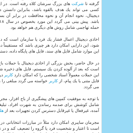
گرفته تا
شركت
های بزرگ سرشان كلاه رفته است. در ای
كسی می تواند یك هدف بالقوه باشد، بنابراین دانستن در
دیجیتال، نحوه انجام آن و نحوه محافظت در برابر آن بس
حمله تهاجمی شامل روش های دیگری هم خواهد بود.
اخاذی دیجیتال اعمال فشار یك فرد یا سازمان است كه 
شود، این دارایی امكان دارد هر چیزی باشد كه مستقیماً در
این موارد شامل فایل های سند، فایل های پایگاه داده، دس
است كه بعد از آلوده كردن یك سیستم، فایل های ذخیره ش
این حملات معمولاً اسناد شخصی را كه امكان دارد
كاربر
در 
فایل متنی یا یك پیام، از
كاربر
خواسته می گردد مبلغی را به
می گردد.
با توجه به موفقیت كمپین های پیشگیری از باج افزار، مجرم
شامل كوشش برای صدمه رساندن به شهرت افراد، تبلیغات 
آمده، غیرفعال یا غیرقابل دسترس كردن تجهیزات بعد از
هك
مجرمان سایبری امكان دارد مثلاً در مبارزات انتخاباتی د
است تا اعتبار و شخصیت فرد یا گروه را تضعیف كند و در نت