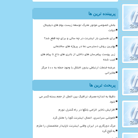
پربیننده ترین ها
بخش خصوصی موتور محرک توسعه زیست بوم های دیجیتال
دولت
برای نخستین بار اینترنت در چه سالی و برای چه قطع شد؟
بهترین روش دسترسی نما در پروژه های ساختمانی
زیر پوست پیامرسان های داخلی از باتری های داغ تا پیام های
غیب شده
عرضه خدمات ارتباطی بدون اختلال با وجود حمله به ۶۰۰ مرکز
مخابراتی
پربحث ترین ها
دقیقا به اندازه مصرف ترافیک بین الملل از حجم بسته کسر می
شود
افزایش ذخایر الزامی بانکها در راه کنترل تورم
خاموشی سراسری، اتصال اینترنت کوبا را مختل کرد
مرگ دورکاری در ایران وقتی اینترنت ناپایدار متخصصان را ملزم
به کوچ کرد