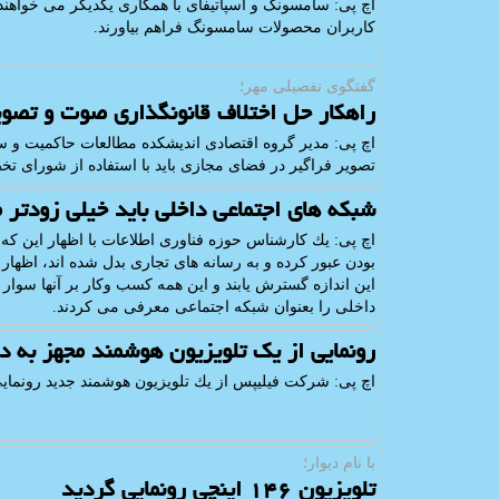
اچ پی: سامسونگ و اسپاتیفای با همكاری یكدیگر می خواهن
كاربران محصولات سامسونگ فراهم بیاورند.
گفتگوی تفصیلی مهر؛
راهكار حل اختلاف قانونگذاری صوت و تصوی
اچ پی: مدیر گروه اقتصادی اندیشكده مطالعات حاكمیت و 
تصویر فراگیر در فضای مجازی باید با استفاده از شورای 
شبكه های اجتماعی داخلی باید خیلی زودتر
اچ پی: یك كارشناس حوزه فناوری اطلاعات با اظهار این كه 
بودن عبور كرده و به رسانه های تجاری بدل شده اند، اظهار
این اندازه گسترش یابند و این همه كسب وكار بر آنها سوار
داخلی را بعنوان شبكه اجتماعی معرفی می كردند.
رونمایی از یك تلویزیون هوشمند مجهز به 
اچ پی: شركت فیلیپس از یك تلویزیون هوشمند جدید رونما
با نام دیوار؛
تلویزیون ۱۴۶ اینچی رونمایی گردید