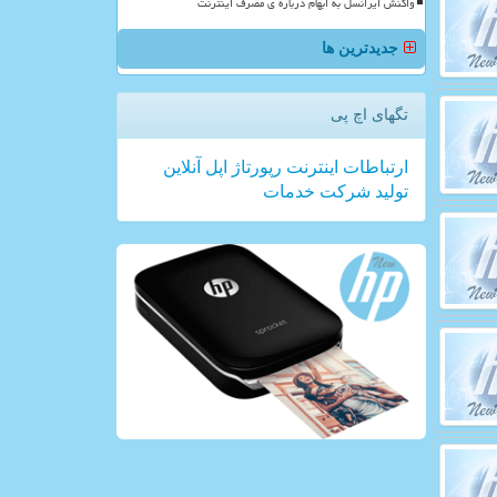
واکنش ایرانسل به ابهام درباره ی مصرف اینترنت
جدیدترین ها
تگهای اچ پی
ارتباطات
اینترنت
رپورتاژ
اپل
آنلاین
تولید
شركت
خدمات