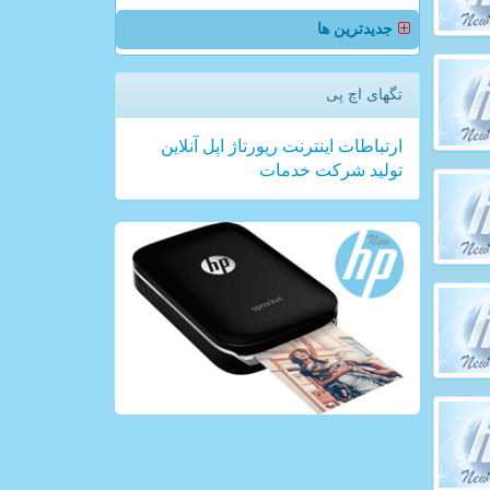
جدیدترین ها
تگهای اچ پی
ارتباطات
اینترنت
رپورتاژ
اپل
آنلاین
تولید
شركت
خدمات