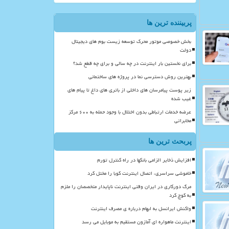
پربیننده ترین ها
بخش خصوصی موتور محرک توسعه زیست بوم های دیجیتال
دولت
برای نخستین بار اینترنت در چه سالی و برای چه قطع شد؟
بهترین روش دسترسی نما در پروژه های ساختمانی
زیر پوست پیامرسان های داخلی از باتری های داغ تا پیام های
غیب شده
عرضه خدمات ارتباطی بدون اختلال با وجود حمله به ۶۰۰ مرکز
مخابراتی
پربحث ترین ها
افزایش ذخایر الزامی بانکها در راه کنترل تورم
خاموشی سراسری، اتصال اینترنت کوبا را مختل کرد
مرگ دورکاری در ایران وقتی اینترنت ناپایدار متخصصان را ملزم
به کوچ کرد
واکنش ایرانسل به ابهام درباره ی مصرف اینترنت
اینترنت ماهواره ای آمازون مستقیم به موبایل می رسد