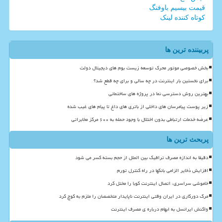
قیمت بیسیم باوفنگ
کوتاه کننده لینک
پربیننده ترین ها
بخش خصوصی موتور محرک توسعه زیست بوم های دیجیتال دولت
برای نخستین بار اینترنت در چه سالی و برای چه قطع شد؟
بهترین روش دسترسی نما در پروژه های ساختمانی
زیر پوست پیامرسان های داخلی از باتری های داغ تا پیام های غیب شده
عرضه خدمات ارتباطی بدون اختلال با وجود حمله به ۶۰۰ مرکز مخابراتی
پربحث ترین ها
دقیقا به اندازه مصرف ترافیک بین الملل از حجم بسته کسر می شود
افزایش ذخایر الزامی بانکها در راه کنترل تورم
خاموشی سراسری، اتصال اینترنت کوبا را مختل کرد
مرگ دورکاری در ایران وقتی اینترنت ناپایدار متخصصان را ملزم به کوچ کرد
واکنش ایرانسل به ابهام درباره ی مصرف اینترنت