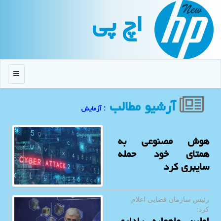
اچ پی
منو
آرشیو مطالب
: آزمایش
هوش مصنوعی به
همتای خود حمله
سایبری کرد
رئیس سازمان فضایی اعلام
كرد: